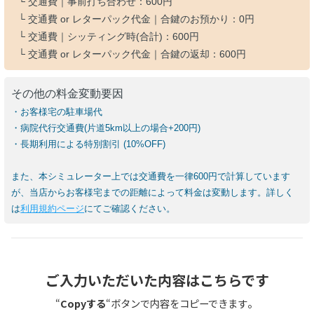
└ 交通費｜事前打ち合わせ：
600円
└ 交通費 or レターパック代金｜合鍵のお預かり：
0円
└ 交通費｜シッティング時(合計)：
600円
└ 交通費 or レターパック代金｜合鍵の返却：
600円
その他の料金変動要因
・お客様宅の駐車場代
・病院代行交通費(片道5km以上の場合+200円)
・長期利用による特別割引 (10%OFF)
また、本シミュレーター上では交通費を一律600円で計算しています
が、当店からお客様宅までの距離によって料金は変動します。詳しく
は
利用規約ページ
にてご確認ください。
ご入力いただいた内容はこちらです
。
“
Copyする
“ボタンで内容をコピーできます