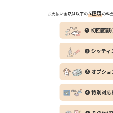
5種類
お支払い金額は以下の
の料
❶ 初回面談
❷ シッティ
❸ オプショ
❹ 特別対応
❺ その他(