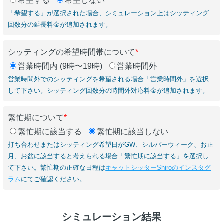
希望する
希望しない
「希望する」が選択された場合、シミュレーション上はシッティング
回数分の延長料金が追加されます。
シッティングの希望時間帯について
*
営業時間内 (9時〜19時)
営業時間外
営業時間外でのシッティングを希望される場合「営業時間外」を選択
して下さい。シッティング回数分の時間外対応料金が追加されます。
繁忙期について
*
繁忙期に該当する
繁忙期に該当しない
打ち合わせまたはシッティング希望日がGW、シルバーウィーク、お正
月、お盆に該当すると考えられる場合「繁忙期に該当する」を選択し
て下さい。繁忙期の正確な日程は
キャットシッターShiroのインスタグ
ラム
にてご確認ください。
シミュレーション結果