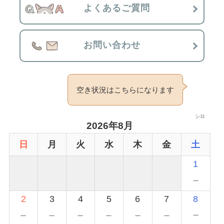
よくあるご質問
お問い合わせ
空き状況はこちらになります
シロ
2026年8月
日
月
火
水
木
金
土
1
－
2
3
4
5
6
7
8
－
－
－
－
－
－
－