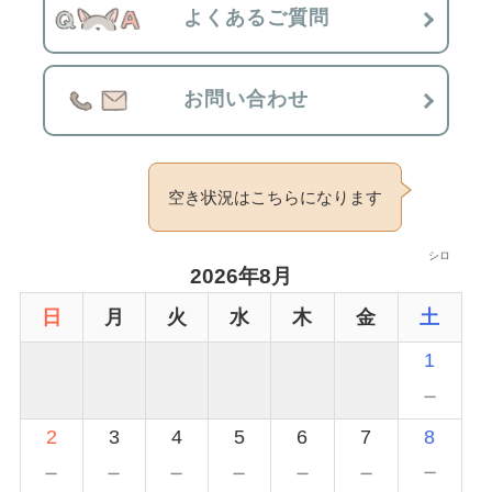
よくあるご質問
お問い合わせ
空き状況はこちらになります
シロ
2026年8月
日
月
火
水
木
金
土
1
－
2
3
4
5
6
7
8
－
－
－
－
－
－
－