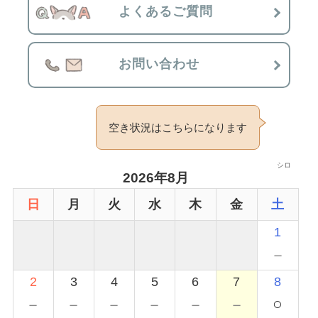
よくあるご質問
お問い合わせ
空き状況はこちらになります
シロ
2026年8月
日
月
火
水
木
金
土
1
－
2
3
4
5
6
7
8
○
－
－
－
－
－
－