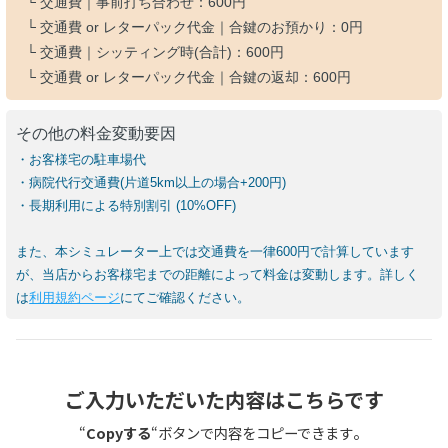
└ 交通費｜事前打ち合わせ：
600円
└ 交通費 or レターパック代金｜合鍵のお預かり：
0円
└ 交通費｜シッティング時(合計)：
600円
└ 交通費 or レターパック代金｜合鍵の返却：
600円
その他の料金変動要因
・お客様宅の駐車場代
・病院代行交通費(片道5km以上の場合+200円)
・長期利用による特別割引 (10%OFF)
また、本シミュレーター上では交通費を一律600円で計算しています
が、当店からお客様宅までの距離によって料金は変動します。詳しく
は
利用規約ページ
にてご確認ください。
ご入力いただいた内容はこちらです
。
“
Copyする
“ボタンで内容をコピーできます