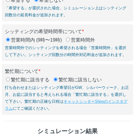
希望する
希望しない
「希望する」が選択された場合、シミュレーション上はシッティング
回数分の延長料金が追加されます。
シッティングの希望時間帯について
*
営業時間内 (9時〜19時)
営業時間外
営業時間外でのシッティングを希望される場合「営業時間外」を選択
して下さい。シッティング回数分の時間外対応料金が追加されます。
繁忙期について
*
繁忙期に該当する
繁忙期に該当しない
打ち合わせまたはシッティング希望日がGW、シルバーウィーク、お正
月、お盆に該当すると考えられる場合「繁忙期に該当する」を選択し
て下さい。繁忙期の正確な日程は
キャットシッターShiroのインスタグ
ラム
にてご確認ください。
シミュレーション結果