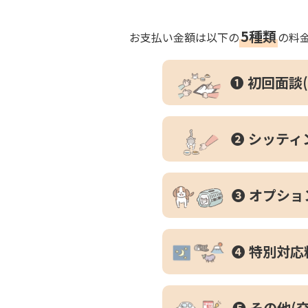
5種類
お支払い金額は以下の
の料
❶ 初回面談
❷ シッティ
❸ オプショ
❹ 特別対応
❺ その他(