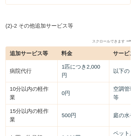
(2)-2 その他追加サービス等
スクロールできます
追加サービス等
料金
サービス
1匹につき2,000
病院代行
以下の「
円
10分以内の軽作
空調管理
0円
業
等
15分以内の軽作
500円
庭の水や
業
ペット用