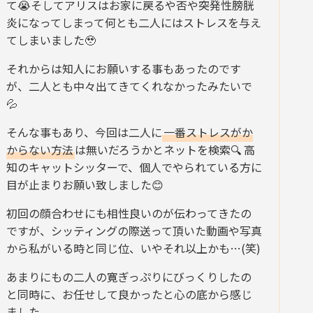
て😭そしてアリスはお家に戻るや否や突発性膀胱
炎になってしまって何とも二人にはストレスを与え
てしまいました🥹
それからは知人にお願いする事もあったのです
が、二人とも中々出てきてくれなかったみたいで
💦
そんな事もあり、今回は二人に
一番ストレスがか
からない方法
は無いだろうかとネットを検索🔍 高
知のキャットシッターで、個人でやられている方に
目が止まりお願い致しました😊
初回の顔合わせにも相性良いのが伝わってきたの
ですが、シッティングの際送って頂いた動画や写真
から私がいる時と同じ位、いやそれ以上かも…(笑)
あまりにもの二人の寛ぎっぷりにびっくりしたの
と同時に、お任せして良かったと心の底から感じ
ました。