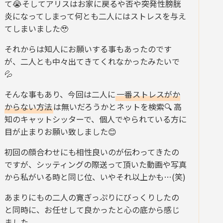
て😭そしてアリスはお家に戻るや否や突発性膀胱
炎になってしまって何とも二人にはストレスを与え
てしまいました🥹
それからは知人にお願いする事もあったのです
が、二人とも中々出てきてくれなかったみたいで
💦
そんな事もあり、今回は二人に
一番ストレスがか
からない方法
は無いだろうかとネットを検索🔍 高
知のキャットシッターで、個人でやられている方に
目が止まりお願い致しました😊
初回の顔合わせにも相性良いのが伝わってきたの
ですが、シッティングの際送って頂いた動画や写真
から私がいる時と同じ位、いやそれ以上かも…(笑)
あまりにもの二人の寛ぎっぷりにびっくりしたの
と同時に、お任せして良かったと心の底から感じ
ました。