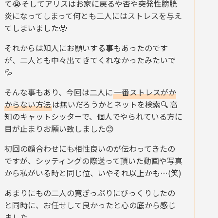
て😭そしてアリスはお家に戻るや否や突発性膀胱
炎になってしまって何とも二人にはストレスを与え
てしまいました🥹
それからは知人にお願いする事もあったのです
が、二人とも中々出てきてくれなかったみたいで
💦
そんな事もあり、今回は二人に
一番ストレスがか
からない方法
は無いだろうかとネットを検索🔍 高
知のキャットシッターで、個人でやられている方に
目が止まりお願い致しました😊
初回の顔合わせにも相性良いのが伝わってきたの
ですが、シッティングの際送って頂いた動画や写真
から私がいる時と同じ位、いやそれ以上かも…(笑)
あまりにもの二人の寛ぎっぷりにびっくりしたの
と同時に、お任せして良かったと心の底から感じ
ました。