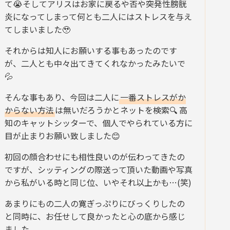
て😭そしてアリスはお家に戻るや否や突発性膀胱
炎になってしまって何とも二人にはストレスを与え
てしまいました🥹
それからは知人にお願いする事もあったのです
が、二人とも中々出てきてくれなかったみたいで
💦
そんな事もあり、今回は二人に
一番ストレスがか
からない方法
は無いだろうかとネットを検索🔍 高
知のキャットシッターで、個人でやられている方に
目が止まりお願い致しました😊
初回の顔合わせにも相性良いのが伝わってきたの
ですが、シッティングの際送って頂いた動画や写真
から私がいる時と同じ位、いやそれ以上かも…(笑)
あまりにもの二人の寛ぎっぷりにびっくりしたの
と同時に、お任せして良かったと心の底から感じ
ました。