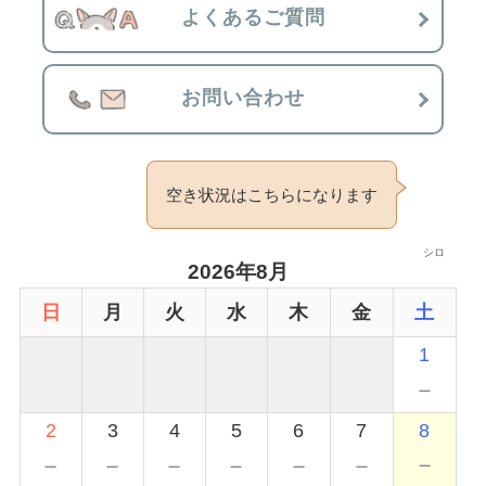
よくあるご質問
お問い合わせ
空き状況はこちらになります
シロ
2026年8月
日
月
火
水
木
金
土
1
－
2
3
4
5
6
7
8
－
－
－
－
－
－
－