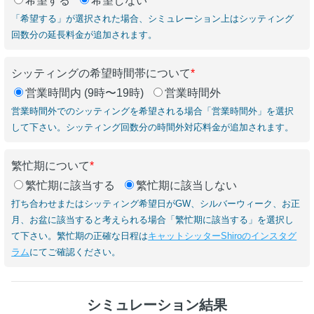
希望する
希望しない
「希望する」が選択された場合、シミュレーション上はシッティング
回数分の延長料金が追加されます。
シッティングの希望時間帯について
*
営業時間内 (9時〜19時)
営業時間外
営業時間外でのシッティングを希望される場合「営業時間外」を選択
して下さい。シッティング回数分の時間外対応料金が追加されます。
繁忙期について
*
繁忙期に該当する
繁忙期に該当しない
打ち合わせまたはシッティング希望日がGW、シルバーウィーク、お正
月、お盆に該当すると考えられる場合「繁忙期に該当する」を選択し
て下さい。繁忙期の正確な日程は
キャットシッターShiroのインスタグ
ラム
にてご確認ください。
シミュレーション結果