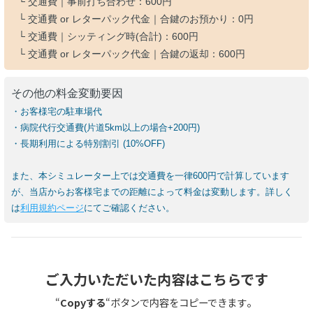
└ 交通費｜事前打ち合わせ：
600円
└ 交通費 or レターパック代金｜合鍵のお預かり：
0円
└ 交通費｜シッティング時(合計)：
600円
└ 交通費 or レターパック代金｜合鍵の返却：
600円
その他の料金変動要因
・お客様宅の駐車場代
・病院代行交通費(片道5km以上の場合+200円)
・長期利用による特別割引 (10%OFF)
また、本シミュレーター上では交通費を一律600円で計算しています
が、当店からお客様宅までの距離によって料金は変動します。詳しく
は
利用規約ページ
にてご確認ください。
ご入力いただいた内容はこちらです
。
“
Copyする
“ボタンで内容をコピーできます