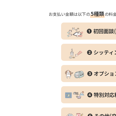
5種類
お支払い金額は以下の
の料
❶ 初回面談
❷ シッティ
❸ オプショ
❹ 特別対応
❺ その他(